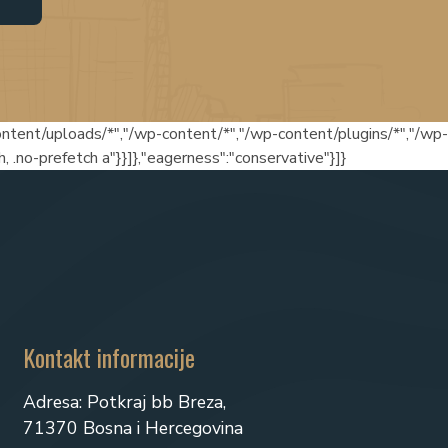
content/uploads/*","/wp-content/*","/wp-content/plugins/*","/wp-
, .no-prefetch a"}}]},"eagerness":"conservative"}]}
Kontakt informacije
Adresa: Potkraj bb Breza,
71370 Bosna i Hercegovina