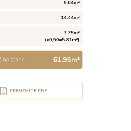
5.04m²
14.44m²
7.75m²
(x0,50=5.81m²)
61.95m²
ina stana
PREUZMITE PDF