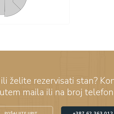
ili želite rezervisati stan? Ko
utem maila ili na broj telefon
+387 62 363 012
POŠALJITE UPIT