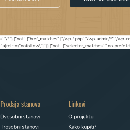
s":"/*"},{"not":{"href_matches":["/wp-*.php","/wp-admin/*","/wp-
:"a[rel~=\"nofollow\"]"}},{"not":{"selector_matches":".no-prefetch
Prodaja stanova
Linkovi
Dvosobni stanovi
O projektu
Trosobni stanovi
Kako kupiti?