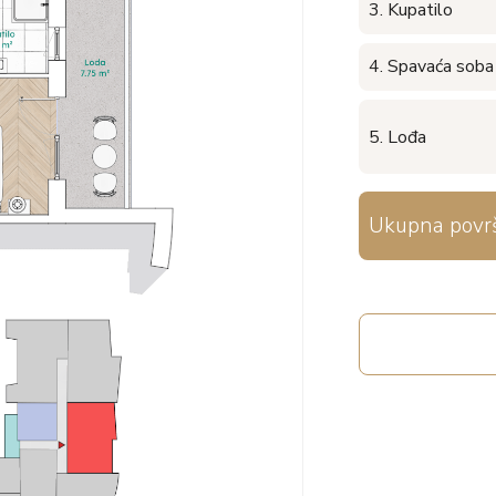
3. Kupatilo
4. Spavaća soba
5. Lođa
Ukupna površ