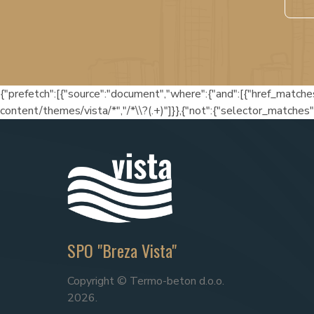
{"prefetch":[{"source":"document","where":{"and":[{"href_matche
content/themes/vista/*","/*\\?(.+)"]}},{"not":{"selector_matches"
SPO "Breza Vista"
Copyright © Termo-beton d.o.o.
2026.