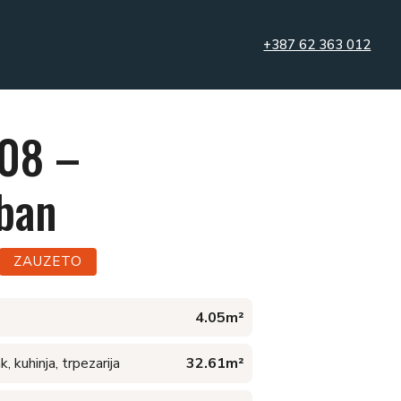
+387 62 363 012
108 –
ban
ZAUZETO
4.05m²
, kuhinja, trpezarija
32.61m²