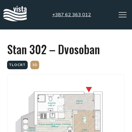
+387 62 363 012
Stan 302 – Dvosoban
TLOCRT
3D