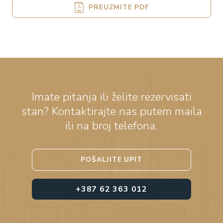
PREUZMITE PDF
Imate pitanja ili želite rezervisati
stan? Kontaktirajte nas putem maila
ili na broj telefona.
POŠALJITE UPIT
+387 62 363 012