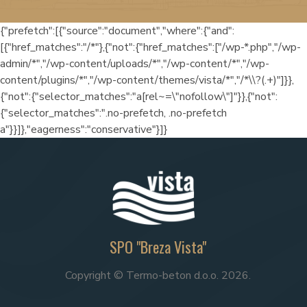
{"prefetch":[{"source":"document","where":{"and":
[{"href_matches":"/*"},{"not":{"href_matches":["/wp-*.php","/wp-
admin/*","/wp-content/uploads/*","/wp-content/*","/wp-
content/plugins/*","/wp-content/themes/vista/*","/*\\?(.+)"]}},
{"not":{"selector_matches":"a[rel~=\"nofollow\"]"}},{"not":
{"selector_matches":".no-prefetch, .no-prefetch
a"}}]},"eagerness":"conservative"}]}
SPO "Breza Vista"
Copyright © Termo-beton d.o.o. 2026.