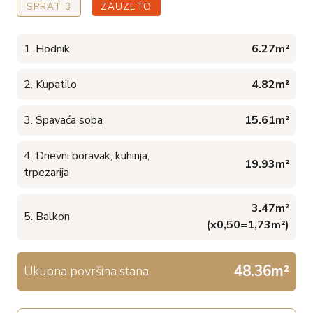
SPRAT 3
ZAUZETO
1. Hodnik
6.27m²
2. Kupatilo
4.82m²
3. Spavaća soba
15.61m²
4. Dnevni boravak, kuhinja,
19.93m²
trpezarija
3.47m²
5. Balkon
(x0,50=1,73m²)
48.36m²
Ukupna površina stana