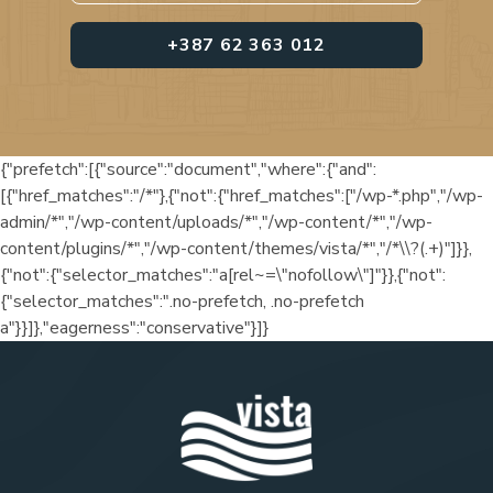
+387 62 363 012
{"prefetch":[{"source":"document","where":{"and":
[{"href_matches":"/*"},{"not":{"href_matches":["/wp-*.php","/wp-
admin/*","/wp-content/uploads/*","/wp-content/*","/wp-
content/plugins/*","/wp-content/themes/vista/*","/*\\?(.+)"]}},
{"not":{"selector_matches":"a[rel~=\"nofollow\"]"}},{"not":
{"selector_matches":".no-prefetch, .no-prefetch
a"}}]},"eagerness":"conservative"}]}