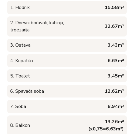
1. Hodnik
15.58m²
2. Dnevni boravak, kuhinja,
32.67m²
trpezarija
3. Ostava
3.43m²
4. Kupatilo
6.63m²
5. Toalet
3.45m²
6. Spavaća soba
12.62m²
7. Soba
8.94m²
13.26m²
8. Balkon
(x0,75=6.63m²)